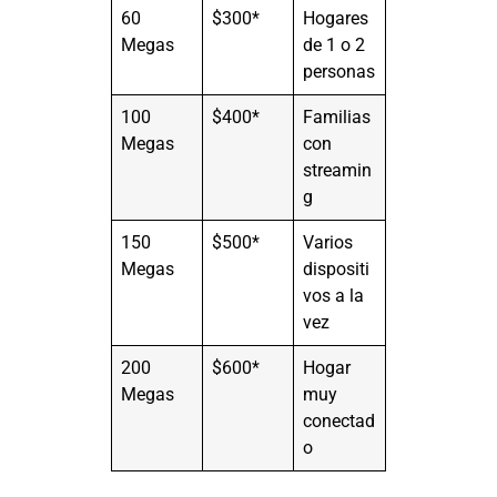
60
$300*
Hogares
Megas
de 1 o 2
personas
100
$400*
Familias
Megas
con
streamin
g
150
$500*
Varios
Megas
dispositi
vos a la
vez
200
$600*
Hogar
Megas
muy
conectad
o