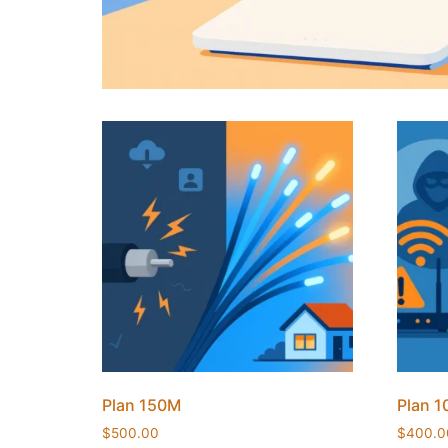
Plan 150M
Plan 1
$
500.00
$
400.0