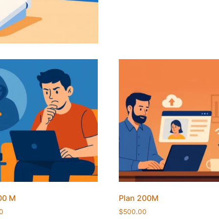
00 M
Plan 200M
0
$
500.00