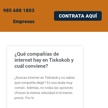
985 688 1803
CONTRATA AQUÍ
Empresas
¿Qué compañías de
internet hay en Tixkokob y
cuál conviene?
¿Buscas internet en Tixkokob y no sabes
qué compañía elegir? Es una duda muy
común. Además, no todas las opciones
ofrecen la misma velocidad ni el mismo
precio. Por lo