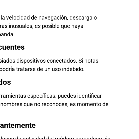
 la velocidad de navegación, descarga o
as inusuales, es posible que haya
banda.
cuentes
iados dispositivos conectados. Si notas
odría tratarse de un uso indebido.
dos
erramientas específicas, puedes identificar
as nombres que no reconoces, es momento de
tantemente
as luces de actividad del módem parpadean sin